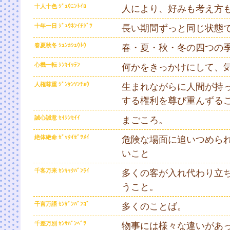
十人十色 ｼﾞｭｳﾆﾝﾄｲﾛ
人により、好みも考え方
十年一日 ｼﾞｭｳﾈﾝｲﾁｼﾞﾂ
長い期間ずっと同じ状態
春夏秋冬 ｼｭﾝｶｼｭｳﾄｳ
春・夏・秋・冬の四つの
心機一転 ｼﾝｷｲｯﾃﾝ
何かをきっかけにして、
人権尊重 ｼﾞﾝｹﾝｿﾝﾁｮｳ
生まれながらに人間が持
する権利を尊び重んずる
誠心誠意 ｾｲｼﾝｾｲｲ
まごころ。
絶体絶命 ｾﾞｯﾀｲｾﾞﾂﾒｲ
危険な場面に追いつめら
いこと
千客万来 ｾﾝｷｬｸﾊﾞﾝﾗｲ
多くの客が入れ代わり立
うこと。
千言万語 ｾﾝｹﾞﾝﾊﾞﾝｺﾞ
多くのことば。
千差万別 ｾﾝｻﾊﾞﾝﾍﾞﾂ
物事には様々な違いがあ