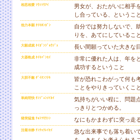
相思相愛 ｿｳｼｿｳｱｲ
男女が、おたがいに相手
し合っている、というこ
他力本願 ﾀﾘｷﾎﾝｶﾞﾝ
自分では努力しないで、
りを、あてにしているこ
大願成就 ﾀｲｶﾞﾝｼﾞｮｳｼﾞｭ
長い間願っていた大きな
大器晩成 ﾀｲｷﾊﾞﾝｾｲ
非常に優れた人は、年を
成功するということ
大胆不敵 ﾀﾞｲﾀﾝﾌﾃｷ
皆が恐れこわがって何も
ことをやりきっていくこ
単純明快 ﾀﾝｼﾞｭﾝﾒｲｶｲ
気持ちがいい程に、問題
っきりとつかめる。
猪突猛進 ﾁｮﾄﾂﾓｳｼﾝ
なにもかまわずに突っ走
沈着冷静 ﾁﾝﾁｬｸﾚｲｾｲ
急な出来事でも落ち着い
を、きちんと考えられる