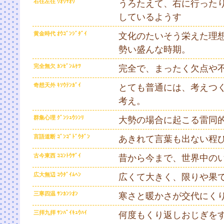
右往左往 ｳｵｳｻｵｳ
うろたえて、右に行った
しているようす
黄金時代 ｵｳｺﾞﾝｼﾞﾀﾞｲ
文化のたいそう栄えた理
勢い盛んな時期。
完全無欠 ｶﾝｾﾞﾝﾑｹﾂ
完全で、まったく欠点や
奇想天外 ｷｿｳﾃﾝｶﾞｲ
とても普通には、考えつ
考え。
群集心理 ｸﾞﾝｼｭｳｼﾝﾘ
大勢の場合に起こる雷同
言語道断 ｺﾞﾝｺﾞﾄﾞｳﾀﾞﾝ
あきれて言葉も出ない程
古今東西 ｺｺﾝﾄｳｻﾞｲ
昔から今まで、世界中の
広大無辺 ｺｳﾀﾞｲﾑﾍﾝ
広くて大きく、限りや果
三寒四温 ｻﾝｶﾝｼｵﾝ
寒さと暖かさが交代にく
三拝九拝 ｻﾝﾊﾟｲｷｭｳﾊｲ
何度もくり返しおじぎを