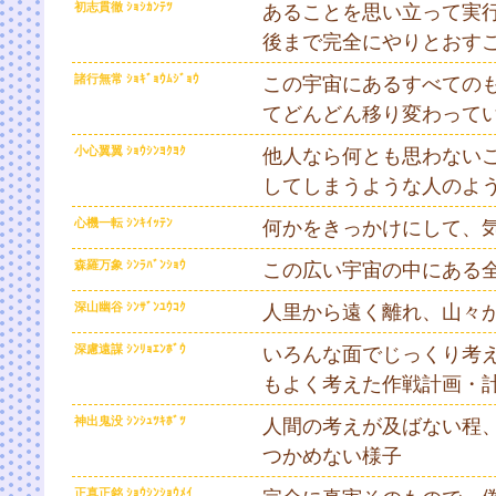
初志貫徹 ｼｮｼｶﾝﾃﾂ
あることを思い立って実
後まで完全にやりとおす
諸行無常 ｼｮｷﾞｮｳﾑｼﾞｮｳ
この宇宙にあるすべての
てどんどん移り変わって
小心翼翼 ｼｮｳｼﾝﾖｸﾖｸ
他人なら何とも思わない
してしまうような人のよ
心機一転 ｼﾝｷｲｯﾃﾝ
何かをきっかけにして、
森羅万象 ｼﾝﾗﾊﾞﾝｼｮｳ
この広い宇宙の中にある
深山幽谷 ｼﾝｻﾞﾝﾕｳｺｸ
人里から遠く離れ、山々
深慮遠謀 ｼﾝﾘｮｴﾝﾎﾞｳ
いろんな面でじっくり考
もよく考えた作戦計画・
神出鬼没 ｼﾝｼｭﾂｷﾎﾞﾂ
人間の考えが及ばない程
つかめない様子
正真正銘 ｼｮｳｼﾝｼｮｳﾒｲ