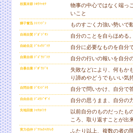
枝葉末節 ｼﾖｳﾏｯｾﾂ
物事の中心ではなく端っ
いこと
獅子奮迅 ｼｼﾌﾝｼﾞﾝ
ものすごく力強い勢いで
自画自賛 ｼﾞｶﾞｼﾞｻﾝ
自分のことを自らほめる
自給自足 ｼﾞｷｭｳｼﾞｿｸ
自分に必要なものを自分
自業自得 ｼﾞｺﾞｳｼﾞﾄｸ
自分の行いの報いを自分
自暴自棄 ｼﾞﾎﾞｳｼﾞｷ
失敗などにより、何もか
り諦めやどうでもいい気
自問自答 ｼﾞﾓﾝｼﾞﾄｳ
自分で問いかけ、自分で
自由自在 ｼﾞﾕｳｼﾞｻﾞｲ
自分の思うまま、自分の
失地回復 ｼｯﾁｶｲﾌｸ
以前自分のものだったも
ころ、取り返すことが出
実力伯仲 ｼﾞﾂﾘｮｸﾊｸﾁｭｳ
ふたり以上、複数の者の