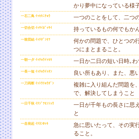
かり夢中になっている様
一石二鳥 ｲｯｾｷﾆﾁｮｳ
一つのことをして、二つ
一切合切 ｲｯｻｲｶﾞｯｻｲ
持っているもの何でもか
一致団結 ｲｯﾁﾀﾞﾝｹﾂ
何かの問題で、ひとつの
つにまとまること。
一朝一夕 ｲｯﾁｮｳｲｯｾｷ
一日か二日の短い日時｡わ
一長一短 ｲｯﾁｮｳｲｯﾀﾝ
良い所もあり、また、悪
一刀両断 ｲｯﾄｳﾘｮｳﾀﾞﾝ
複雑に入り組んだ問題を
で、解決してしまうこと
一日千秋 ｲﾁｼﾞﾂｾﾝｼｭｳ
一日が千年もの長さに思
と
一念発起 ｲﾁﾈﾝﾎｯｷ
急に思いたって、その実
ること。