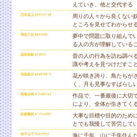
えていき、他と交代する
汚名返上 ｵﾒｲﾍﾝｼﾞｮｳ
周りの人々から良くない
ところを見せてわからせ
岡目八目 ｵｶﾒﾊﾁﾓｸ
夢中で問題に取り組んで
る人の方が理解している
温故知新 ｵﾝｺﾁｼﾝ
昔の人の行為を訪ね調べ
識や考えを見つけだすこ
花鳥風月 ｶﾁｮｳﾌｳｹﾞﾂ
花が咲き誇り、鳥たちが
く、月も見事なすばらし
画竜点睛 ｶﾞﾘｮｳﾃﾝｾｲ
作品で、一番最後に大切
により、全体が生きてく
臥薪嘗胆 ｶﾞｼﾝｼｮｳﾀﾝ
大事な目標や目的のため
とでも我慢して苦労して
海千山千 ｳﾐｾﾝﾔﾏｾﾝ
海に千年、山に千年住ん