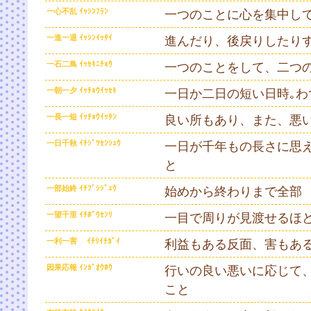
一心不乱 ｲｯｼﾝﾌﾗﾝ
一つのことに心を集中し
一進一退 ｲｯｼﾝｲｯﾀｲ
進んだり、後戻りしたり
一石二鳥 ｲｯｾｷﾆﾁｮｳ
一つのことをして、二つ
一朝一夕 ｲｯﾁｮｳｲｯｾｷ
一日か二日の短い日時｡わ
一長一短 ｲｯﾁｮｳｲｯﾀﾝ
良い所もあり、また、悪
一日千秋 ｲﾁｼﾞﾂｾﾝｼｭｳ
一日が千年もの長さに思
と
一部始終 ｲﾁﾌﾞｼｼﾞｭｳ
始めから終わりまで全部
一望千里 ｲﾁﾎﾞｳｾﾝﾘ
一目で周りが見渡せるほ
一利一害 ｲﾁﾘｲﾁｶﾞｲ
利益もある反面、害もあ
因果応報 ｲﾝｶﾞｵｳﾎｳ
行いの良い悪いに応じて
こと