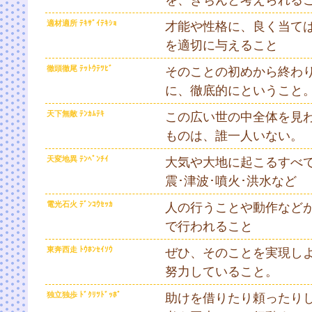
適材適所 ﾃｷｻﾞｲﾃｷｼｮ
才能や性格に、良く当て
を適切に与えること
徹頭徹尾 ﾃｯﾄｳﾃﾂﾋﾞ
そのことの初めから終わ
に、徹底的にということ
天下無敵 ﾃﾝｶﾑﾃｷ
この広い世の中全体を見
ものは、誰一人いない。
天変地異 ﾃﾝﾍﾟﾝﾁｲ
大気や大地に起こるすべて
震･津波･噴火･洪水など
電光石火 ﾃﾞﾝｺｳｾｯｶ
人の行うことや動作など
で行われること
東奔西走 ﾄｳﾎﾝｾｲｿｳ
ぜひ、そのことを実現し
努力していること。
独立独歩 ﾄﾞｸﾘﾂﾄﾞｯﾎﾟ
助けを借りたり頼ったり