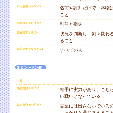
有名無実 ﾕｳﾒｲﾑｼﾞﾂ
名前や評判だけで、本物
こと
利害得失 ﾘｶﾞｲﾄｸｼﾂ
利益と損失
臨機応変 ﾘﾝｷｵｳﾍﾝ
状況を判断し、刻々変わ
ること
老若男女 ﾛｳﾆｬｸ ﾅﾝﾆｮ
すべての人
中級
悪戦苦闘 ｱｸｾﾝｸﾄｳ
相手に実力があり、こち
い戦いとなっている
以心伝心 ｲｼﾝﾃﾞﾝｼﾝ
言葉には出さないでいるの
しっかりと通じあえるこ