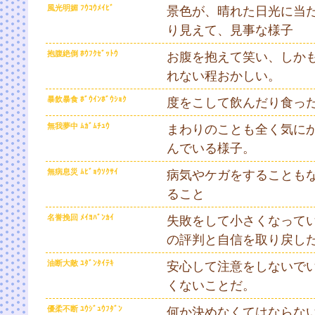
風光明媚 ﾌｳｺｳﾒｲﾋﾞ
景色が、晴れた日光に当
り見えて、見事な様子
抱腹絶倒 ﾎｳﾌｸｾﾞｯﾄｳ
お腹を抱えて笑い、しか
れない程おかしい。
暴飲暴食 ﾎﾞｳｲﾝﾎﾞｳｼｮｸ
度をこして飲んだり食っ
無我夢中 ﾑｶﾞﾑﾁｭｳ
まわりのことも全く気に
んでいる様子。
無病息災 ﾑﾋﾞｮｳｿｸｻｲ
病気やケガをすることも
ること
名誉挽回 ﾒｲﾖﾊﾞﾝｶｲ
失敗をして小さくなって
の評判と自信を取り戻し
油断大敵 ﾕﾀﾞﾝﾀｲﾃｷ
安心して注意をしないで
くないことだ。
優柔不断 ﾕｳｼﾞｭｳﾌﾀﾞﾝ
何か決めなくてはならな