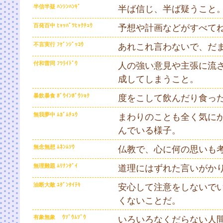
半信半疑 ﾊﾝｼﾝﾊﾝｷﾞ
半ば信じ、半ば疑うこと
百発百中 ﾋｬｯﾊﾟﾂﾋｬｸﾁｭｳ
予想や計画などがすべて
不言実行 ﾌｹﾞﾝｼﾞｯｺｳ
あれこれ言わないで、だ
付和雷同 ﾌﾜﾗｲﾄﾞｳ
人の強い意見や主張に流さ
成してしまうこと。
暴飲暴食 ﾎﾞｳｲﾝﾎﾞｳｼｮｸ
度をこして飲んだり食っ
無我夢中 ﾑｶﾞﾑﾁｭｳ
まわりのことも全く気に
んでいる様子。
無念無想 ﾑﾈﾝﾑｿｳ
仏教で、心に何の思いも
無理難題 ﾑﾘﾅﾝﾀﾞｲ
道理にはずれた言いがか
油断大敵 ﾕﾀﾞﾝﾀｲﾃｷ
安心して注意をしないで
くないことだ。
有象無象 ｳｿﾞｳﾑｿﾞｳ
いろいろなくだらない人