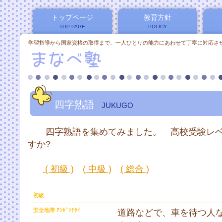
トップページ
教育方針
TOP PAGE
POLICY
学習指導から国家資格の取得まで、一人ひとりの能力にあわせて丁寧に対応させて
四字熟語
JUKUGO
四字熟語を集めてみました。 高校受験レベ
すか?
( 初級 )
( 中級 )
( 総合 )
初級
安全地帯 ｱﾝｾﾞﾝﾁﾀｲ
道路などで、車を待つ人