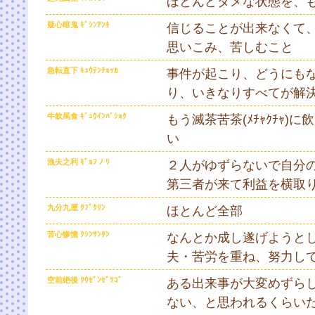
ほとんどダメな状態を、
疑心暗鬼 ｷﾞｼﾝｱﾝｷ
信じることが出来なくて
思いこみ、苦しむこと
急転直下 ｷｭｳﾃﾝﾁｮｯｶ
事件が起こり、どうにも
り、いきなりすべてが解
牛飲馬食 ｷﾞｭｳｲﾝﾊﾞｼｮｸ
もう滅茶苦茶(ﾒﾁｬｸﾁｬ
い
漁夫之利 ｷﾞｮﾌ ﾉ ﾘ
２人がゆずらないで自分
第三者が来て利益を横取
九分九厘 ｸﾌﾞｸﾘﾝ
ほとんど全部
苦心惨憺 ｸｼﾝｻﾝﾀﾝ
なんとか成し遂げようと
夫・苦労を重ね、努力し
空前絶後 ｸｳｾﾞﾝｾﾞﾂｺﾞ
ある出来事が大変めずら
ない、と思われるくらい