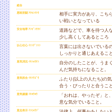
総合
悪戦苦闘 ｱｸｾﾝｸﾄｳ
相手に実力があり、こち
い戦いとなっている
安全地帯 ｱﾝｾﾞﾝﾁﾀｲ
道路などで、車を待つ人
少し高くしてあるところ
以心伝心 ｲｼﾝﾃﾞﾝｼﾝ
言葉には出さないでいるの
しっかりと通じあえるこ
意気消沈 ｲｷｼｮｳﾁﾝ
自分のしたことが、うま
んだ気持ちになること。
意気投合 ｲｷﾄｳｺﾞｳ
ふたり(以上の人たち)の
合う・ぴったりと合うこ
意気揚揚 ｲｷﾖｳﾖｳ
「おれは、やったぞ」と
意な気分でいること。
意志表示 ｲｼﾋｮｳｼﾞ
法律上、何事かをしたい