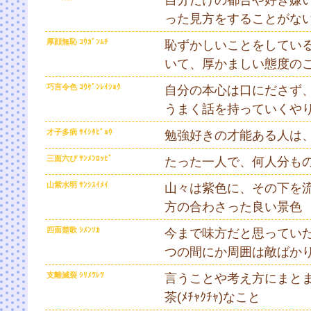
った見方をすることがな
厚顔無恥 ｺｳｶﾞﾝﾑﾁ
恥ずかしいことをしてい
いて、厚かましい態度の
巧言令色 ｺｳｹﾞﾝﾚｲｼｮｸ
自分の本心は口にださず
うまく話を持っていくや
才子多病 ｻｲｼﾀﾋﾞｮｳ
勉強好きの才能ある人は
三面六ぴ ｻﾝﾒﾝﾛｯﾋﾟ
たった一人で、何人分も
山紫水明 ｻﾝｼｽｲﾒｲ
山々は紫色に、その下を
方の合わさった良い景色
四面楚歌 ｼﾒﾝｿｶ
今まで味方だと思ってい
つの間にか周囲は敵ばか
支離滅裂 ｼﾘﾒﾂﾚﾂ
言うことや考え方にまと
茶(ﾒﾁｬｸﾁｬ)なこと