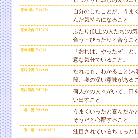
意気消沈 ｲｷｼｮｳﾁﾝ
自分のしたことが、うま
んだ気持ちになること。
意気投合 ｲｷﾄｳｺﾞｳ
ふたり(以上の人たち)の
合う・ぴったりと合うこ
意気揚揚 ｲｷﾖｳﾖｳ
「おれは、やったぞ」と
意な気分でいること。
意味深長 ｲﾐｼﾝﾁｮｳ
だれにも、わかること(内
段、奥の深い意味がある
異口同音 ｲｸﾄﾞｳｵﾝ
何人かの人々がいて、口
い出すこと
一喜一憂 ｲｯｷｲﾁﾕｳ
うまくいったと喜んだか
そうだと心配すること
一挙一動 ｲｯｷｮｲﾁﾄﾞｳ
注目されているちょっと