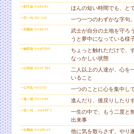
一刻千金 ｲｯｺｸｾﾝｷﾝ
ほんの短い時間でも、と
一字一句 ｲﾁｼﾞｲｯｸ
一つ一つのわずかな字句
一所懸命 ｲｯｼｮｹﾝﾒｲ
武士が自分の土地を守ろ
うと夢中になっている様
一触即発 ｲｯｼｮｸｿｸﾊﾂ
ちょっと触れただけで、
なっかしい状態
一心同体 ｲｯｼﾝﾄﾞｳﾀｲ
二人以上の人達が、心を
いること
一心不乱 ｲｯｼﾝﾌﾗﾝ
一つのことに心を集中し
一進一退 ｲｯｼﾝｲｯﾀｲ
進んだり、後戻りしたり
一世一代 ｲｯｾｲﾁﾀﾞｲ
一生の中で、もう二度と
出来事
一生懸命 ｲｯｼｮｳｹﾝﾒｲ
他に気を散らさず、やり