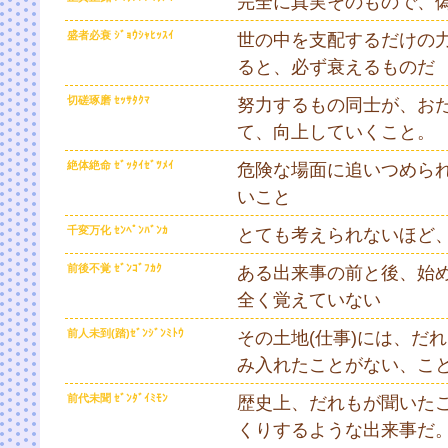
完全に真実そのもので、
盛者必衰 ｼﾞｮｳｼｬﾋｯｽｲ
世の中を支配するだけの
ると、必ず衰えるものだ
切磋琢磨 ｾｯｻﾀｸﾏ
努力するもの同士が、お
て、向上していくこと。
絶体絶命 ｾﾞｯﾀｲｾﾞﾂﾒｲ
危険な場面に追いつめら
いこと
千変万化 ｾﾝﾍﾟﾝﾊﾞﾝｶ
とても考えられないほど
前後不覚 ｾﾞﾝｺﾞﾌｶｸ
ある出来事の前と後、始
全く覚えていない
前人未到(踏)ｾﾞﾝｼﾞﾝﾐﾄｳ
その土地(仕事)には、だ
み入れたことがない、こ
前代未聞 ｾﾞﾝﾀﾞｲﾐﾓﾝ
歴史上、だれもが聞いた
くりするような出来事だ