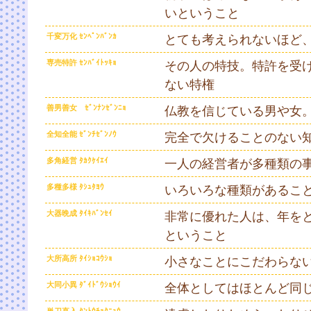
いということ
千変万化 ｾﾝﾍﾟﾝﾊﾞﾝｶ
とても考えられないほど
専売特許 ｾﾝﾊﾞｲﾄｯｷｮ
その人の特技。特許を受
ない特権
善男善女 ｾﾞﾝﾅﾝｾﾞﾝﾆｮ
仏教を信じている男や女
全知全能 ｾﾞﾝﾁｾﾞﾝﾉｳ
完全で欠けることのない
多角経営 ﾀｶｸｹｲｴｲ
一人の経営者が多種類の
多種多様 ﾀｼｭﾀﾖｳ
いろいろな種類があるこ
大器晩成 ﾀｲｷﾊﾞﾝｾｲ
非常に優れた人は、年を
ということ
大所高所 ﾀｲｼｮｺｳｼｮ
小さなことにこだわらな
大同小異 ﾀﾞｲﾄﾞｳｼｮｳｲ
全体としてはほとんど同