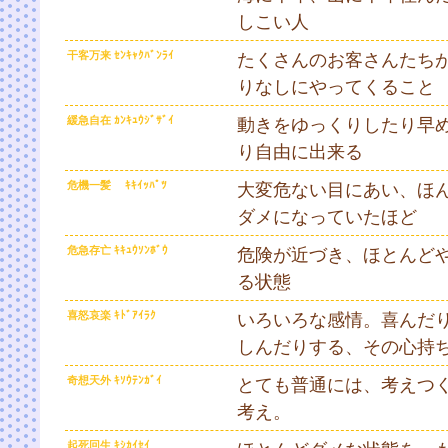
しこい人
干客万来 ｾﾝｷｬｸﾊﾞﾝﾗｲ
たくさんのお客さんたち
りなしにやってくること
緩急自在 ｶﾝｷｭｳｼﾞｻﾞｲ
動きをゆっくりしたり早
り自由に出来る
危機一髪 ｷｷｲｯﾊﾟﾂ
大変危ない目にあい、ほ
ダメになっていたほど
危急存亡 ｷｷｭｳｿﾝﾎﾞｳ
危険が近づき、ほとんど
る状態
喜怒哀楽 ｷﾄﾞｱｲﾗｸ
いろいろな感情。喜んだ
しんだりする、その心持
奇想天外 ｷｿｳﾃﾝｶﾞｲ
とても普通には、考えつ
考え。
起死回生 ｷｼｶｲｾｲ