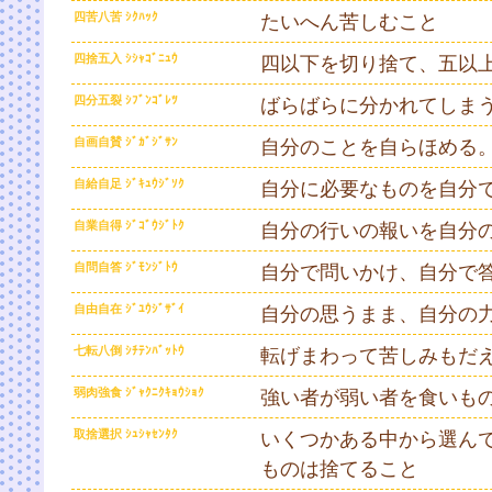
四苦八苦 ｼｸﾊｯｸ
たいへん苦しむこと
四捨五入 ｼｼｬｺﾞﾆｭｳ
四以下を切り捨て、五以
四分五裂 ｼﾌﾞﾝｺﾞﾚﾂ
ばらばらに分かれてしま
自画自賛 ｼﾞｶﾞｼﾞｻﾝ
自分のことを自らほめる
自給自足 ｼﾞｷｭｳｼﾞｿｸ
自分に必要なものを自分
自業自得 ｼﾞｺﾞｳｼﾞﾄｸ
自分の行いの報いを自分
自問自答 ｼﾞﾓﾝｼﾞﾄｳ
自分で問いかけ、自分で
自由自在 ｼﾞﾕｳｼﾞｻﾞｲ
自分の思うまま、自分の
七転八倒 ｼﾁﾃﾝﾊﾞｯﾄｳ
転げまわって苦しみもだ
弱肉強食 ｼﾞｬｸﾆｸｷｮｳｼｮｸ
強い者が弱い者を食いも
取捨選択 ｼｭｼｬｾﾝﾀｸ
いくつかある中から選ん
ものは捨てること