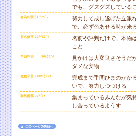
でも、グズグズしている
有為転変 ｳｲ ﾃﾝﾍﾟﾝ
努力して成し遂げた立派
で、必ず色あせる時が来
有名無実 ﾕｳﾒｲﾑｼﾞﾂ
名前や評判だけで、本物
こと
羊頭狗肉 ﾖｳﾄｳｸﾆｸ
見かけは大変良さそうだ
ダメな安物
粒粒辛苦 ﾘｭｳﾘｭｳｼﾝｸ
完成まで手間ひまのかか
いで、努力しつづける
和気藹藹 ﾜｷｱｲｱｲ
集まっているみんなが気
し合っているようす