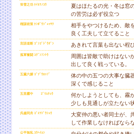
蛍雪之功 ｹｲｾﾂﾉｺｳ
夏はほたるの光・冬は窓
の苦労は必ず役立つ
権謀術策 ｹﾝﾎﾞｳｼﾞｭｯｻｸ
相手をやつけるため、敵
良く工夫して立てること
言語道断 ｺﾞﾝｺﾞﾄﾞｳﾀﾞﾝ
あきれて言葉も出ない程
孤軍奮闘 ｺｸﾞﾝﾌﾝﾄｳ
周囲は皆敵で助けはない
出して良く戦っている。
五臓六腑 ｺﾞｿﾞｳﾛｯﾌﾟ
体の中の五つの大事な臓
深くで感じること
五里霧中 ｺﾞﾘﾑﾁｭｳ
何かしようとしても、霧
少しも見通しが立たない
呉越同舟 ｺﾞｴﾂﾄﾞｳｼｭｳ
大変仲の悪い者同士が、
して作業しなければなら
公平無私 ｺｳﾍｲﾑｼ
自分だけの都合や好き嫌