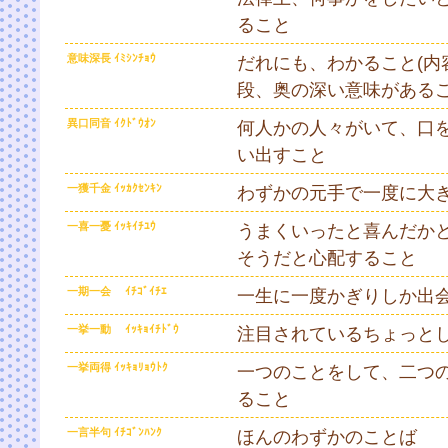
ること
意味深長 ｲﾐｼﾝﾁｮｳ
だれにも、わかること(内
段、奥の深い意味がある
異口同音 ｲｸﾄﾞｳｵﾝ
何人かの人々がいて、口
い出すこと
一獲千金 ｲｯｶｸｾﾝｷﾝ
わずかの元手で一度に大
一喜一憂 ｲｯｷｲﾁﾕｳ
うまくいったと喜んだか
そうだと心配すること
一期一会 ｲﾁｺﾞｲﾁｴ
一生に一度かぎりしか出
一挙一動 ｲｯｷｮｲﾁﾄﾞｳ
注目されているちょっと
一挙両得 ｲｯｷｮﾘｮｳﾄｸ
一つのことをして、二つ
ること
一言半句 ｲﾁｺﾞﾝﾊﾝｸ
ほんのわずかのことば