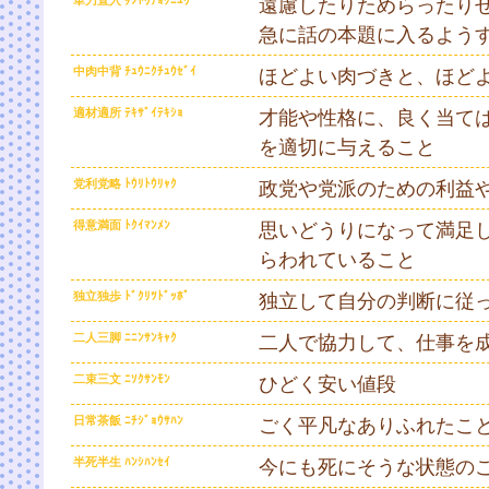
単刀直入 ﾀﾝﾄｳﾁｮｸﾆｭｳ
遠慮したりためらったり
急に話の本題に入るよう
中肉中背 ﾁｭｳﾆｸﾁｭｳｾﾞｲ
ほどよい肉づきと、ほど
適材適所 ﾃｷｻﾞｲﾃｷｼｮ
才能や性格に、良く当て
を適切に与えること
党利党略 ﾄｳﾘﾄｳﾘｬｸ
政党や党派のための利益
得意満面 ﾄｸｲﾏﾝﾒﾝ
思いどうりになって満足
らわれていること
独立独歩 ﾄﾞｸﾘﾂﾄﾞｯﾎﾟ
独立して自分の判断に従
二人三脚 ﾆﾆﾝｻﾝｷｬｸ
二人で協力して、仕事を
二束三文 ﾆｿｸｻﾝﾓﾝ
ひどく安い値段
日常茶飯 ﾆﾁｼﾞｮｳｻﾊﾝ
ごく平凡なありふれたこ
半死半生 ﾊﾝｼﾊﾝｾｲ
今にも死にそうな状態の