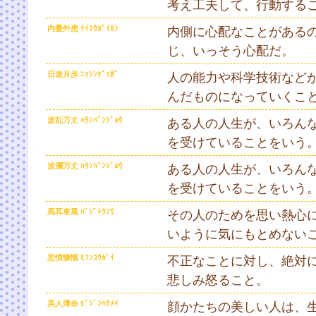
考え工夫して、行動する
内憂外患 ﾅｲﾕｳｶﾞｲｶﾝ
内側に心配なことがある
じ、いっそう心配だ。
日進月歩 ﾆｯｼﾝｹﾞｯﾎﾟ
人の能力や科学技術など
んだものになっていくこ
波乱万丈 ﾊﾗﾝﾊﾞﾝｼﾞｮｳ
ある人の人生が、いろん
を受けていることをいう
波瀾万丈 ﾊﾗﾝﾊﾞﾝｼﾞｮｳ
ある人の人生が、いろん
を受けていることをいう
馬耳東風 ﾊﾞｼﾞﾄｳﾌｳ
その人のためを思い熱心
いように気にもとめない
悲憤慷慨 ﾋﾌﾝｺｳｶﾞｲ
不正なことに対し、絶対
悲しみ怒ること。
美人薄命 ﾋﾞｼﾞﾝﾊｸﾒｲ
顔かたちの美しい人は、