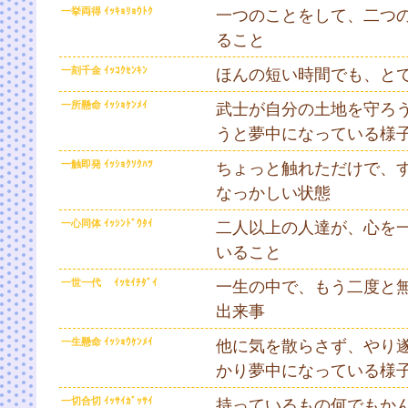
一挙両得 ｲｯｷｮﾘｮｳﾄｸ
一つのことをして、二つ
ること
一刻千金 ｲｯｺｸｾﾝｷﾝ
ほんの短い時間でも、と
一所懸命 ｲｯｼｮｹﾝﾒｲ
武士が自分の土地を守ろ
うと夢中になっている様
一触即発 ｲｯｼｮｸｿｸﾊﾂ
ちょっと触れただけで、
なっかしい状態
一心同体 ｲｯｼﾝﾄﾞｳﾀｲ
二人以上の人達が、心を
いること
一世一代 ｲｯｾｲﾁﾀﾞｲ
一生の中で、もう二度と
出来事
一生懸命 ｲｯｼｮｳｹﾝﾒｲ
他に気を散らさず、やり
かり夢中になっている様
一切合切 ｲｯｻｲｶﾞｯｻｲ
持っているもの何でもか