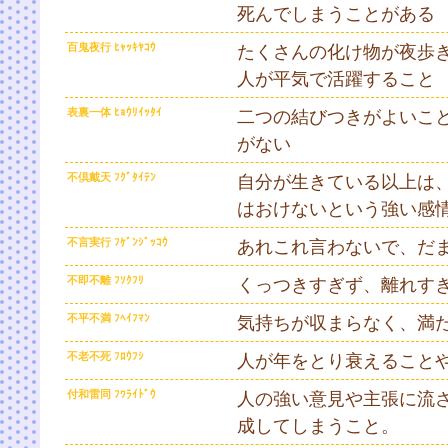
死んでしまうことがある
百鬼夜行 ﾋｬｯｷﾔｺｳ
たくさんの化け物が夜歩
人が平気で活躍すること
表裏一体 ﾋｮｳﾘｲｯﾀｲ
二つの結びつきがよいこ
がない
不倶戴天 ﾌｸﾞﾀｲﾃﾝ
自分が生きている以上は
はおけないという強い感
不言実行 ﾌｹﾞﾝｼﾞｯｺｳ
あれこれ言わないで、だ
不即不離 ﾌｿｸﾌﾘ
くっつきすぎず、離れす
不平不満 ﾌﾍｲﾌﾏﾝ
気持ちが収まらなく、満
不老不死 ﾌﾛｳﾌｼ
人が年をとり衰えること
付和雷同 ﾌﾜﾗｲﾄﾞｳ
人の強い意見や主張に流さ
成してしまうこと。