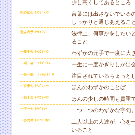
少し高くしてあるところ
以心伝心 ｲｼﾝﾃﾞﾝｼﾝ
言葉には出さないでいるの
しっかりと通じあえるこ
意志表示 ｲｼﾋｮｳｼﾞ
法律上、何事かをしたい
ること
一獲千金 ｲｯｶｸｾﾝｷﾝ
わずかの元手で一度に大
一期一会 ｲﾁｺﾞｲﾁｴ
一生に一度かぎりしか出
一挙一動 ｲｯｷｮｲﾁﾄﾞｳ
注目されているちょっと
一言半句 ｲﾁｺﾞﾝﾊﾝｸ
ほんのわずかのことば
一刻千金 ｲｯｺｸｾﾝｷﾝ
ほんの少しの時間も貴重
一字一句 ｲﾁｼﾞｲｯｸ
一つ一つのわずかな字句
一心同体 ｲｯｼﾝﾄﾞｳﾀｲ
二人以上の人達が、心を
いること