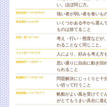
い。ほぼ同じ力。
弱肉強食 ｼﾞｬｸﾆｸｷｮｳｼｮｸ
強い者が弱い者を食いも
取捨選択 ｼｭｼｬｾﾝﾀｸ
いくつかある中から選ん
ものは捨てること
首尾一貫 ｼｭﾋﾞｲｯｶﾝ
考え・行い・態度などが
わることなく同じこと。
十人十色 ｼﾞｭｳﾆﾝﾄｲﾛ
人により、好みも考え方
縦横無尽 ｼﾞｭｳｵｳﾑｼﾞﾝ
思い通りに自由に動き回
られること
熟慮断行 ｼﾞｭｸﾘｮﾀﾞﾝｺｳ
問題解決にじっくりと十
い切って行うこと
順風満帆 ｼﾞｭﾝﾌﾟｳﾏﾝﾊﾟﾝ
帆船がよい風を受けてぐ
がとてもうまい具合に進