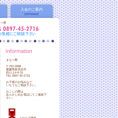
入会のご案内
ENTRANCE
なべ塾
Information
まなべ塾
〒792-0888
愛媛県新居浜市
田の上4-6-31
TEL.0897-45-2716
お子様のお悩みなど
いちでもご相談下さい。
おこしの際は
あらかじめお電話にてご連絡下
さい。
メールで連絡