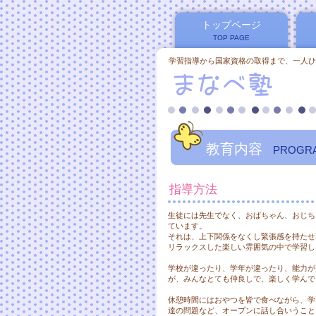
トップページ
TOP PAGE
学習指導から国家資格の取得まで、一人ひ
教育内容
PROGR
指導方法
生徒には先生でなく、おばちゃん、おじちゃ
ています。
それは、上下関係をなくし緊張感を持たせ
リラックスした楽しい雰囲気の中で学習し
学校が違ったり、学年が違ったり、能力が
が、みんなとても仲良しで、楽しく学んで
休憩時間にはおやつを皆で食べながら、学
達の問題など、オープンに話し合いうこと