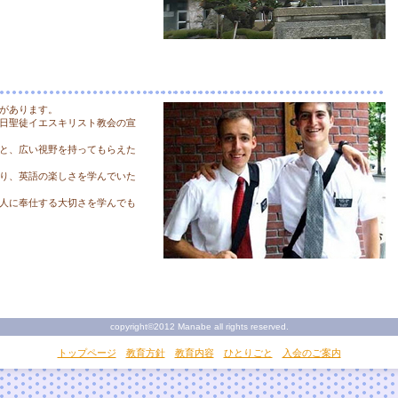
があります。
日聖徒イエスキリスト教会の宣
と、広い視野を持ってもらえた
り、英語の楽しさを学んでいた
人に奉仕する大切さを学んでも
copyright©2012 Manabe all rights reserved.
トップページ
教育方針
教育内容
ひとりごと
入会のご案内