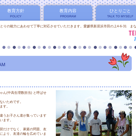
教育方針
教育内容
ひとりごと
POLICY
PROGRAM
TALK TO MYSELF
とりの能力にあわせて丁寧に対応させていただきます。愛媛県新居浜市田の上4-6-31 ま
AM
ん(中高生理数担当) と呼ばせ
ないためです。
ます。
違うお子さん達が集っています
います。
習だけでなく、家庭の問題、友
により、友達の輪を広めていま