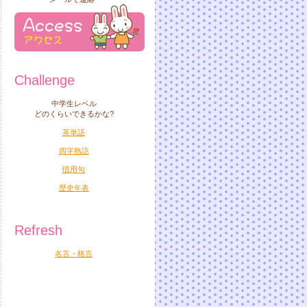
Challenge
中学生レベル
どのくらいできるかな?
英単語
四字熟語
慣用句
歴史年表
Refresh
名言・格言