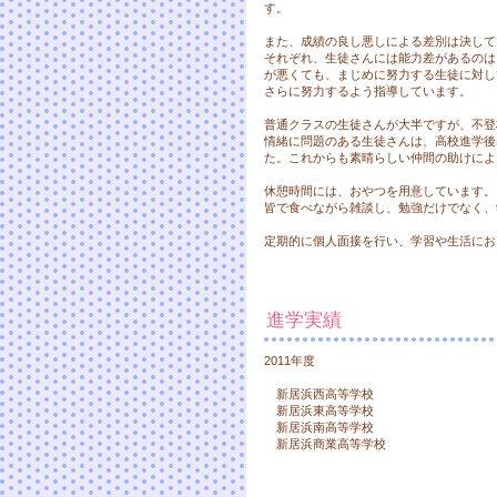
す。
また、成績の良し悪しによる差別は決して
それぞれ、生徒さんには能力差があるのは
が悪くても、まじめに努力する生徒に対し
さらに努力するよう指導しています。
普通クラスの生徒さんが大半ですが、不登
情緒に問題のある生徒さんは、高校進学後
た。これからも素晴らしい仲間の助けによ
休憩時間には、おやつを用意しています。
皆で食べながら雑談し、勉強だけでなく、
定期的に個人面接を行い、学習や生活にお
進学実績
2011年度
新居浜西高等学校
新居浜東高等学校
新居浜南高等学校
新居浜商業高等学校