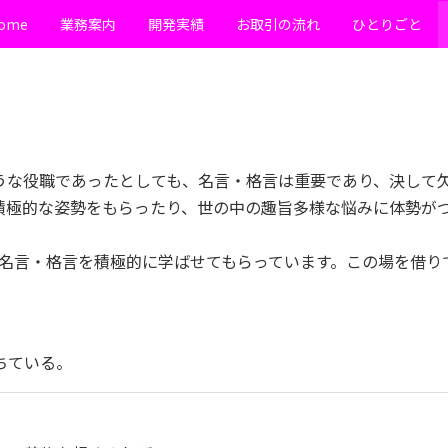
ome
業務案内
開発実績
お取引の流れ
ひとりごと
うな役職であったとしても、名言・格言は重要であり、決して
積極的な姿勢をもらったり、世の中の趣旨多様な悩みに体勢が
。
の名言・格言を積極的に学ばせてもらっています。この場を借
ちている。